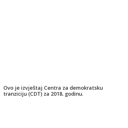
Ovo je izvještaj Centra za demokratsku
tranziciju (CDT) za 2018. godinu.
Ovu intenzivnu godinu pokušali smo da predstavimo
kroz ključne domete našeg rada, najznačajnije
aktivnosti i najuspješnije akcije.